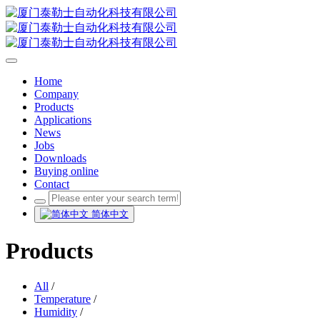
Home
Company
Products
Applications
News
Jobs
Downloads
Buying online
Contact
简体中文
Products
All
/
Temperature
/
Humidity
/