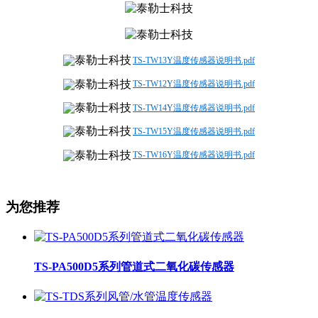
TS-TW13Y温度传感器说明书.pdf
TS-TW12Y温度传感器说明书.pdf
TS-TW14Y温度传感器说明书.pdf
TS-TW15Y温度传感器说明书.pdf
TS-TW16Y温度传感器说明书.pdf
为您推荐
TS-PA500D5系列管道式二氧化碳传感器